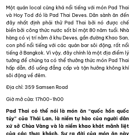
Một quán local cũng khá nổi tiếng với món Pad Thai
và Hoy Tod đó là Pad Thai Deves. Dân sành ăn đến
đây nhất định phải thử Pad Thai bởi nó được chế
biến bởi công thức nước sốt bí mật 80 năm tuổi. Nhà
hàng có vị trí nằm ở khu Deves, gần đường Khao San,
con phố nổi tiếng với các quán bar sôi động, rất nổi
tiếng ở Bangkok. Vì vậy, đây chính là một địa điểm lý
tưởng để chúng ta có thể thưởng thức món Pad Thai
hấp dẫn, đồ uống đẳng cấp và tận hưởng không khí
sôi động về đêm.
Địa chỉ: 359 Samsen Road
Giờ mở cửa: 17h00-1h00
Pad Thai có thể nói là món ăn “quốc hồn quốc
túy” của Thái Lan, là niềm tự hào của người dân
xứ sở Chùa Vàng và là niềm khao khát mãnh liệt
của các thực khách. Sự ra đời của món ăn này