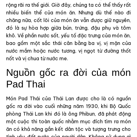
rộng rãi ra thế giới. Giờ đây, chúng ta có thể thấy rất
nhiều biến thể của món ăn. Nhưng dù thế nào đi
chăng nữa, cốt lõi của món ăn vẫn được giữ nguyên,
đó là sự hòa hợp giữa bún, trứng, đậu phụ và tôm
khô. Về phần nước sốt, yếu tố đặc trưng của món ăn,
bao gồm một sắc thái cân bằng ba vị, vị mặn của
nước mắm hoặc nước tương, vị ngọt từ đường thốt
nốt và vị chua từ nước me.
Nguồn gốc ra đời của món
Pad Thai
Món Pad Thái của Thái Lan được cho là có nguồn
gốc ra đời vào cuối những năm 1930, khi Bộ Quốc
phòng Thái Lan khi đó là ông Phibun, đã phát động
một cuộc thi toàn quốc nhằm mục đích tìm ra món
ăn có khả năng gắn kết dân tộc và tượng trưng cho
tình yêu đất nước của người dân. Không sử dụng gì