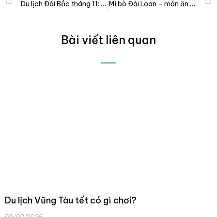
Du lịch Đài Bắc tháng 11: thời tiết, sự kiện, đi đâu, làm gì?
Mì bò Đài Loan – món ăn mang tính biểu tượng của Đài Loan
Bài viết liên quan
Du lịch Vũng Tàu tết có gì chơi?
05/02/2026