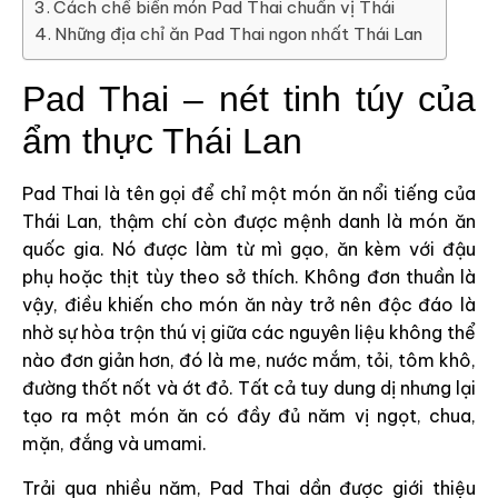
Cách chế biến món Pad Thai chuẩn vị Thái
Những địa chỉ ăn Pad Thai ngon nhất Thái Lan
Pad Thai – nét tinh túy của
ẩm thực Thái Lan
Pad Thai là tên gọi để chỉ một món ăn nổi tiếng của
Thái Lan, thậm chí còn được mệnh danh là món ăn
quốc gia. Nó được làm từ mì gạo, ăn kèm với đậu
phụ hoặc thịt tùy theo sở thích. Không đơn thuần là
vậy, điều khiến cho món ăn này trở nên độc đáo là
nhờ sự hòa trộn thú vị giữa các nguyên liệu không thể
nào đơn giản hơn, đó là me, nước mắm, tỏi, tôm khô,
đường thốt nốt và ớt đỏ. Tất cả tuy dung dị nhưng lại
tạo ra một món ăn có đầy đủ năm vị ngọt, chua,
mặn, đắng và umami.
Trải qua nhiều năm, Pad Thai dần được giới thiệu