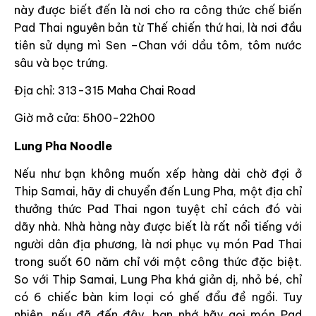
này được biết đến là nơi cho ra công thức chế biến
Pad Thai nguyên bản từ Thế chiến thứ hai, là nơi đầu
tiên sử dụng mì Sen –Chan với dầu tôm, tôm nước
sâu và bọc trứng.
Địa chỉ: 313-315 Maha Chai Road
Giờ mở cửa: 5h00-22h00
Lung Pha Noodle
Nếu như bạn không muốn xếp hàng dài chờ đợi ở
Thip Samai, hãy di chuyển đến Lung Pha, một địa chỉ
thưởng thức Pad Thai ngon tuyệt chỉ cách đó vài
dãy nhà. Nhà hàng này được biết là rất nổi tiếng với
người dân địa phương, là nơi phục vụ món Pad Thai
trong suốt 60 năm chỉ với một công thức đặc biệt.
So với Thip Samai, Lung Pha khá giản dị, nhỏ bé, chỉ
có 6 chiếc bàn kim loại có ghế đẩu đề ngồi. Tuy
nhiên, nếu đã đến đây, bạn nhớ hãy gọi món Pad