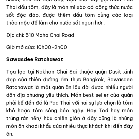
Thai dầu tôm, đây là món mì xào có công thức nước
sốt độc đáo, được thêm dầu tôm cùng các loại
thảo mộc để làm cho nước sốt ngon hơn.
Địa chỉ: 510 Maha Chai Road
Giờ mở cửa: 10h00-2h00
Sawasdee Ratchawat
Tọa lạc tại Nakhon Chai Sai thuộc quận Dusit xinh
đẹp của thiên đường ẩm thực Bangkok, Sawasdee
Ratchawat là một quán ăn lâu đời được nhiều người
dân địa phương yêu thích. Món best seller của quán
phải kể đến đó là Pad Thai với hai sự lựa chọn là tôm
khô hoặc tôm sông béo ngậy. Hoy Tod hay món
trứng rán hến/ hàu chiên giòn ở đây cũng là những
món ăn khoái khẩu của nhiều thực khách khi đến đây
ăn.