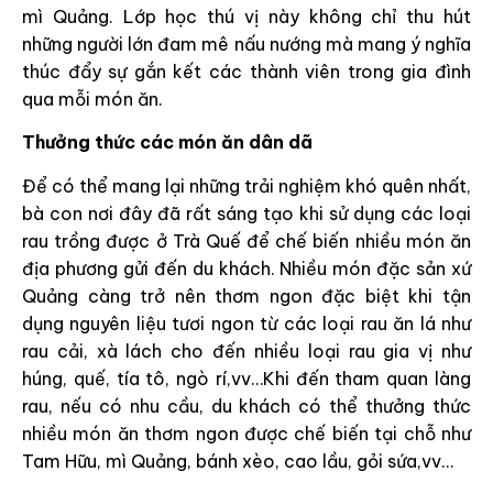
mì Quảng. Lớp học thú vị này không chỉ thu hút
những người lớn đam mê nấu nướng mà mang ý nghĩa
thúc đẩy sự gắn kết các thành viên trong gia đình
qua mỗi món ăn.
Thưởng thức các món ăn dân dã
Để có thể mang lại những trải nghiệm khó quên nhất,
bà con nơi đây đã rất sáng tạo khi sử dụng các loại
rau trồng được ở Trà Quế để chế biến nhiều món ăn
địa phương gửi đến du khách. Nhiều món đặc sản xứ
Quảng càng trở nên thơm ngon đặc biệt khi tận
dụng nguyên liệu tươi ngon từ các loại rau ăn lá như
rau cải, xà lách cho đến nhiều loại rau gia vị như
húng, quế, tía tô, ngò rí,vv…Khi đến tham quan làng
rau, nếu có nhu cầu, du khách có thể thưởng thức
nhiều món ăn thơm ngon được chế biến tại chỗ như
Tam Hữu, mì Quảng, bánh xèo, cao lầu, gỏi sứa,vv…