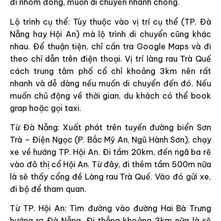
đi nhóm đông, muốn di chuyển nhanh chóng.
Lộ trình cụ thể: Tùy thuộc vào vị trí cụ thể (TP. Đà
Nẵng hay Hội An) mà lộ trình di chuyển cũng khác
nhau. Để thuận tiện, chỉ cần tra Google Maps và đi
theo chỉ dẫn trên điện thoại. Vị trí làng rau Trà Quế
cách trung tâm phố cổ chỉ khoảng 3km nên rất
nhanh và dễ dàng nếu muốn di chuyển đến đó. Nếu
muốn chủ động về thời gian, du khách có thể book
grap hoặc gọi taxi.
Từ Đà Nẵng: Xuất phát trên tuyến đường biển Sơn
Trà – Điện Ngọc (P. Bắc Mỹ An, Ngũ Hành Sơn), chạy
xe về hướng TP. Hội An. Đi tầm 20km, đến ngã ba rẽ
vào đô thị cổ Hội An. Từ đây, đi thêm tầm 500m nữa
là sẽ thấy cổng đề Làng rau Trà Quế. Vào đó gửi xe,
đi bộ để tham quan.
Từ TP. Hội An: Tìm đường vào đường Hai Bà Trưng
hướng ra Đà Nẵng. Đi thẳng khoảng 3km nữa là sẽ