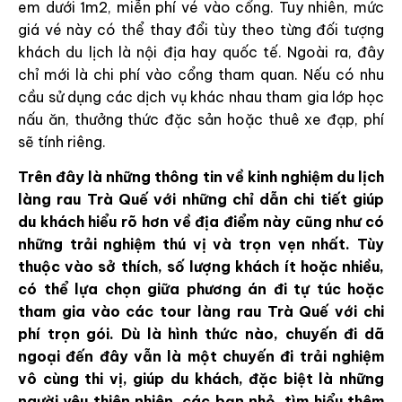
em dưới 1m2, miễn phí vé vào cổng. Tuy nhiên, mức
giá vé này có thể thay đổi tùy theo từng đối tượng
khách du lịch là nội địa hay quốc tế. Ngoài ra, đây
chỉ mới là chi phí vào cổng tham quan. Nếu có nhu
cầu sử dụng các dịch vụ khác nhau tham gia lớp học
nấu ăn, thưởng thức đặc sản hoặc thuê xe đạp, phí
sẽ tính riêng.
Trên đây là những thông tin về kinh nghiệm du lịch
làng rau Trà Quế với những chỉ dẫn chi tiết giúp
du khách hiểu rõ hơn về địa điểm này cũng như có
những trải nghiệm thú vị và trọn vẹn nhất. Tùy
thuộc vào sở thích, số lượng khách ít hoặc nhiều,
có thể lựa chọn giữa phương án đi tự túc hoặc
tham gia vào các tour làng rau Trà Quế với chi
phí trọn gói. Dù là hình thức nào, chuyến đi dã
ngoại đến đây vẫn là một chuyến đi trải nghiệm
vô cùng thi vị, giúp du khách, đặc biệt là những
người yêu thiên nhiên, các bạn nhỏ, tìm hiểu thêm