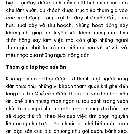
biệt. Tại đây, dưới sự chỉ dẫn nhiệt tình của những cô
chú làm vườn, du khách được trực tiếp tham gia vào
các hoạt động trồng trọt tại đây như cuốc đất, gieo
hạt, tưới cây và thu hoạch. Những hoạt động này
không chỉ giúp rèn luyện sức khỏe, nâng cao tinh
thần hăng say làm việc mà còn giúp những người
tham gia, nhất là trẻ em, hiểu rõ hơn về sự vất vả,
mệt nhọc của những người nông dân.
Tham gia lớp học nấu ăn
Không chỉ có cơ hội được trở thành một người nông
dân thực thụ, những vị khách tham quan khi ghé đến
làng rau Trà Quế còn được tham gia vào lớp học nấu
ăn, chế biến những món ngon từ rau xanh trong vườn
nhà. Trong ngôi nhà tre mộc mạc, những đôi bàn tay
sẽ được thử tài khéo léo qua việc tìm chọn nguyên
liệu cũng như trực tiếp chuẩn bị, chế biến các món
ăn đặc sản của địa phương như gỏi cuốn, bánh xèo,