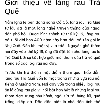
Giới thiệu về làng rau Trà
Quế
Nằm lặng lẽ bên dòng sông Cổ Cò, làng rau Trà Quế
từ lâu đã là một làng nghề truyền thống của người
dân phố hội. Được hình thành từ thế kỷ 16, làng rau
có tuổi đời hơn 400 năm này ban đầu có tên gọi là
Nhự Quế. Đến khi một vị vua triều Nguyễn ghé thăm
nơi đây vào thế kỷ 18, ông đã đặt tên cho làng rau là
Trà Quế bởi sự kết hợp giữa mùi thơm của trà và quế
trong số các loại rau nơi đây.
Trước khi trở thành một điểm tham quan hấp dẫn,
làng rau Trà Quế vốn là một trong những vựa rau nổi
tiếng ở Quảng Nam. Nơi đây vốn trồng nhiều loại rau
ăn lá cùng rau gia vị, nổi bật hơn hết là những loại rau
thơm đặc trưng như hành, ngò, tía tô, húng lủi, quế
trắng, diếp cá. Đặc đặc biệt là nhờ đặc tính thổ