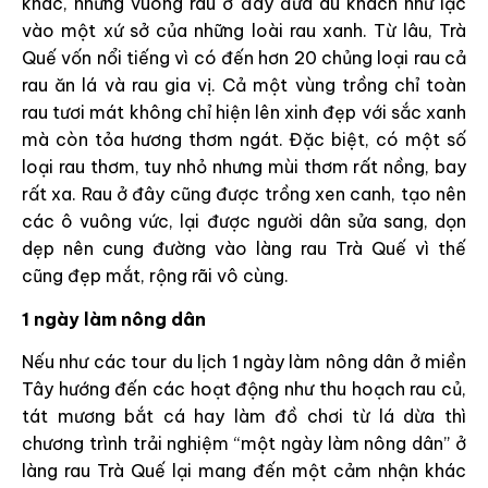
khác, những vuông rau ở đây đưa du khách như lạc
vào một xứ sở của những loài rau xanh. Từ lâu, Trà
Quế vốn nổi tiếng vì có đến hơn 20 chủng loại rau cả
rau ăn lá và rau gia vị. Cả một vùng trồng chỉ toàn
rau tươi mát không chỉ hiện lên xinh đẹp với sắc xanh
mà còn tỏa hương thơm ngát. Đặc biệt, có một số
loại rau thơm, tuy nhỏ nhưng mùi thơm rất nồng, bay
rất xa. Rau ở đây cũng được trồng xen canh, tạo nên
các ô vuông vức, lại được người dân sửa sang, dọn
dẹp nên cung đường vào làng rau Trà Quế vì thế
cũng đẹp mắt, rộng rãi vô cùng.
1 ngày làm nông dân
Nếu như các tour du lịch 1 ngày làm nông dân ở miền
Tây hướng đến các hoạt động như thu hoạch rau củ,
tát mương bắt cá hay làm đồ chơi từ lá dừa thì
chương trình trải nghiệm “một ngày làm nông dân” ở
làng rau Trà Quế lại mang đến một cảm nhận khác