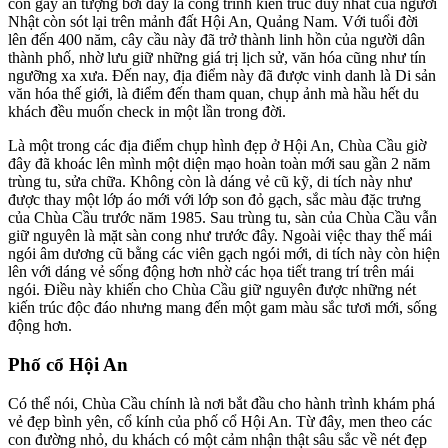
còn gây ấn tượng bởi đây là công trình kiến trúc duy nhất của người
Nhật còn sót lại trên mảnh đất Hội An, Quảng Nam. Với tuổi đời
lên đến 400 năm, cây cầu này đã trở thành linh hồn của người dân
thành phố, nhờ lưu giữ những giá trị lịch sử, văn hóa cũng như tín
ngưỡng xa xưa. Đến nay, địa điểm này đã được vinh danh là Di sản
văn hóa thế giới, là điểm đến tham quan, chụp ảnh mà hầu hết du
khách đều muốn check in một lần trong đời.
Là một trong các địa điểm chụp hình đẹp ở Hội An, Chùa Cầu giờ
đây đã khoác lên mình một diện mạo hoàn toàn mới sau gần 2 năm
trùng tu, sửa chữa. Không còn là dáng vẻ cũ kỹ, di tích này như
được thay một lớp áo mới với lớp son đỏ gạch, sắc màu đặc trưng
của Chùa Cầu trước năm 1985. Sau trùng tu, sàn của Chùa Cầu vẫn
giữ nguyên là mặt sàn cong như trước đây. Ngoài việc thay thế mái
ngói âm dương cũ bằng các viên gạch ngói mới, di tích này còn hiện
lên với dáng vẻ sống động hơn nhờ các họa tiết trang trí trên mái
ngói. Điều này khiến cho Chùa Cầu giữ nguyên được những nét
kiến trúc độc đáo nhưng mang đến một gam màu sắc tươi mới, sống
động hơn.
Phố cổ Hội An
Có thể nói, Chùa Cầu chính là nơi bắt đầu cho hành trình khám phá
vẻ đẹp bình yên, cổ kính của phố cổ Hội An. Từ đây, men theo các
con đường nhỏ, du khách có một cảm nhận thật sâu sắc về nét đẹp