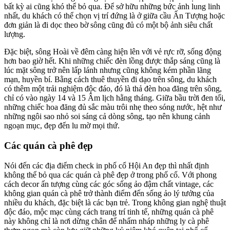
bất kỳ ai cũng khó thể bỏ qua. Để sở hữu những bức ảnh lung linh
nhất, du khách có thể chọn vị trí đứng là ở giữa cầu Ấn Tượng hoặc
đơn giản là đi dọc theo bờ sông cũng đủ có một bộ ảnh siêu chất
lượng.
Đặc biệt, sông Hoài về đêm càng hiện lên với vẻ rực rỡ, sống động
hơn bao giờ hết. Khi những chiếc đèn lồng được thắp sáng cũng là
lúc mặt sông trở nên lấp lánh nhưng cũng không kém phần lãng
mạn, huyền bí. Bằng cách thuê thuyền đi dạo trên sông, du khách
có thêm một trải nghiệm độc đáo, đó là thả đèn hoa đăng trên sông,
chỉ có vào ngày 14 và 15 Âm lịch hằng tháng. Giữa bầu trời đen tối,
những chiếc hoa đăng đủ sắc màu trôi nhẹ theo sóng nước, hệt như
những ngôi sao nhỏ soi sáng cả dòng sông, tạo nên khung cảnh
ngoạn mục, đẹp đến lu mờ mọi thứ.
Các quán cà phê đẹp
Nói đến các địa điểm check in phố cổ Hội An đẹp thì nhất định
không thể bỏ qua các quán cà phê đẹp ở trong phố cổ. Với phong
cách decor ấn tượng cùng các góc sống ảo đậm chất vintage, các
không gian quán cà phê trở thành điểm đến sống ảo lý tưởng của
nhiều du khách, đặc biệt là các bạn trẻ. Trong không gian nghệ thuật
độc đáo, mộc mạc cùng cách trang trí tinh tế, những quán cà phê
này không chỉ là nơi dừng chân để nhấm nháp những ly cà phê