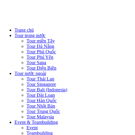
Skip
to
content
Trang chủ
Tour trong nước
Tour miền Tây
Tour Đà Nẵng
Tour Phú Quốc
Tour Phú Yên
Tour Sapa
Tour Điện Biên
Tour nước ngoài
Tour Thái Lan
Tour Singapore
Tour Bali (Indonesia)
Tour Đài Loan
Tour Hàn Quốc
Tour Nhật Bản
Tour Trung Quốc
Tour Malaysia
Event & Teambuilding
Event
Teambuilding