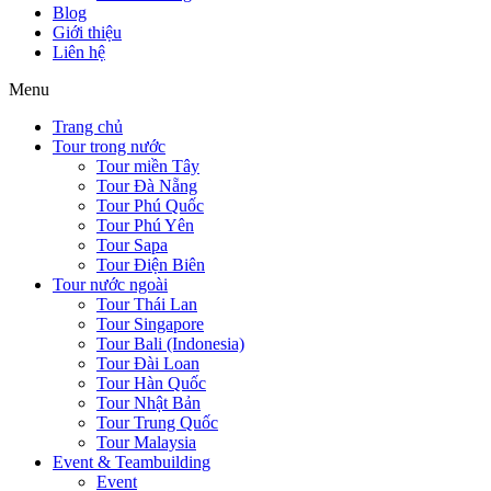
Blog
Giới thiệu
Liên hệ
Menu
Trang chủ
Tour trong nước
Tour miền Tây
Tour Đà Nẵng
Tour Phú Quốc
Tour Phú Yên
Tour Sapa
Tour Điện Biên
Tour nước ngoài
Tour Thái Lan
Tour Singapore
Tour Bali (Indonesia)
Tour Đài Loan
Tour Hàn Quốc
Tour Nhật Bản
Tour Trung Quốc
Tour Malaysia
Event & Teambuilding
Event