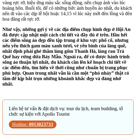
vàng rực rỡ, hiệu ứng màu sắc sống động, nên chụp ảnh vào lúc
hoàng hôn. Buổi tối, để có những bức ảnh huyền ảo nhất, du khách
nên đi vào các dịp lễ hội hoặc 14,15 vì lúc này mới đèn lồng và đèn
hoa đăng rất rực rỡ.
Như vậy, những gợi ý về các địa điểm chụp hình đẹp ở Hội An
đã được cập nhật một cách chi tiết và đầy đủ ở trên. Hầu hết
các điểm sống ảo đẹp đều tập trung ở khu vực phố cổ, nhưng
nếu yêu thích gam màu xanh tươi, vẻ yên bình của làng quê,
nhất định phải ghé thăm làng gốm Thanh Hà, làng rau Trà
Quế hay rừng dừa Bảy Mẫu. Ngoài ra, để có được hành trình
sống ảo thuận lợi nhất, du khách cần lên kế hoạch chi tiết về
các điểm đến, tìm hiểu về thời cũng như chuẩn bị trang phục
phù hợp. Quan trong nhất vẫn là cần một “phó nháy” thật có
tâm để kịp bắt trọn những khoảnh khắc đẹp và đáng nhớ
nhất.
Liên hệ tư vấn & đặt dịch vụ: tour du lịch, team building, tổ
chức sự kiện với Apollo Tourist
Hotline:
0913023733