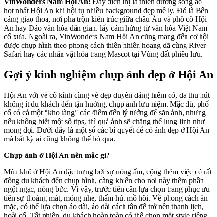
VinWonders Nam Hội An:
Đây đích thị là thiên đường sống ảo
hot nhất Hội An khi hội tụ nhiều background đẹp mê ly. Đó là Bến
cảng giao thoa, nơi pha trộn kiến trúc giữa châu Âu và phố cổ Hội
An hay Đảo văn hóa dân gian, lấy cảm hứng từ văn hóa Việt Nam
cổ xưa. Ngoài ra, VinWonders Nam Hội An cũng mang đến cơ hội
được chụp hình theo phong cách thiên nhiên hoang dã cùng River
Safari hay các nhân vật hóa trang Mascot tại Vùng đất phiêu lưu.
Gợi ý kinh nghiệm chụp ảnh đẹp ở Hội An
Hội An với vẻ cổ kính cùng vẻ đẹp duyên dáng hiếm có, đã thu hút
không ít du khách đến tận hưởng, chụp ảnh lưu niệm. Mặc dù, phố
cổ có cả một “kho tàng” các điểm đến lý tưởng để săn ảnh, nhưng
nếu không biết một số tips, thì quả ảnh sẽ chẳng thể lung linh như
mong đợi. Dưới đây là một số các bí quyết để có ảnh đẹp ở Hội An
mà bất kỳ ai cũng không thể bỏ qua.
Chụp ảnh ở Hội An nên mặc gì?
Mùa khô ở Hội An đặc trưng bởi sự nóng ẩm, cộng thêm việc có rất
đông du khách đến chụp hình, càng khiến cho nơi này thêm phần
ngột ngạc, nóng bức. Vì vậy, trước tiên cần lựa chọn trang phục ưu
tiên sự thoáng mát, mỏng nhẹ, thấm hút mồ hôi. Về phong cách ăn
mặc, có thể lựa chọn áo dài, áo dài cách tân để trở nên thanh lịch,
hoài cổ. Tất nhiên, du khách hoàn toàn có thể chọn một style riêng