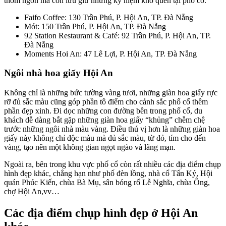
thơm ngon mà còn lưu giữ những kỷ niệm khó quên tại phố cổ.
Faifo Coffee: 130 Trần Phú, P. Hội An, TP. Đà Nẵng
Mót: 150 Trần Phú, P. Hội An, TP. Đà Nẵng
92 Station Restaurant & Café: 92 Trần Phú, P. Hội An, TP.
Đà Nẵng
Moments Hoi An: 47 Lê Lợi, P. Hội An, TP. Đà Nẵng
Ngôi nhà hoa giấy Hội An
Không chỉ là những bức tường vàng tươi, những giàn hoa giấy rực
rỡ đủ sắc màu cũng góp phần tô điểm cho cảnh sắc phố cổ thêm
phần đẹp xinh. Đi dọc những con đường bên trong phố cổ, du
khách dễ dàng bắt gặp những giàn hoa giấy “khủng” chễm chệ
trước những ngôi nhà màu vàng. Điều thú vị hơn là những giàn hoa
giấy này không chỉ độc màu mà đủ sắc màu, từ đỏ, tím cho đến
vàng, tạo nên một không gian ngọt ngào và lãng mạn.
Ngoài ra, bên trong khu vực phố cổ còn rất nhiều các địa điểm chụp
hình đẹp khác, chẳng hạn như phố đèn lồng, nhà cổ Tấn Ký, Hội
quán Phúc Kiến, chùa Bà Mụ, sân bóng rổ Lễ Nghĩa, chùa Ông,
chợ Hội An,vv…
Các địa điểm chụp hình đẹp ở Hội An