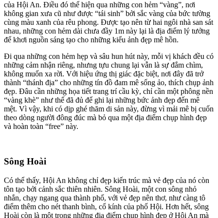
của Hội An. Điều đó thể hiện qua những con hẻm “vàng”, nơi
không gian xưa cũ như được “tái sinh” bởi sắc vàng của bức tường
cùng màu xanh của rêu phong. Được tạo nên từ hai ngôi nhà san sát
nhau, những con hẻm dài chưa đầy 1m này lại là địa điểm lý tưởng
để khơi nguồn sáng tạo cho những kiểu ảnh đẹp mê hồn.
Đi qua những con hẻm hẹp và sâu hun hút này, mỗi vị khách đều có
những cảm nhận riêng, nhưng tựu chung lại vẫn là sự đắm chìm,
không muốn xa rời. Với hiệu ứng thị giác đặc biệt, nơi đây đã trở
thành “thánh địa” cho những tín đồ đam mê sống ảo, thích chụp ảnh
đẹp. Đâu cần những họa tiết trang trí cầu kỳ, chỉ cần một phông nền
“vàng khè” như thế đã đủ để ghi lại những bức ảnh đẹp đến mê
mệt. Vì vậy, khi có dịp ghé thăm di sản này, đừng vì mải mê bị cuốn
theo dòng người đông đúc mà bỏ qua một địa điểm chụp hình đẹp
và hoàn toàn “free” này.
Sông Hoài
Có thể thấy, Hội An không chỉ đẹp kiến trúc mà vẻ đẹp của nó còn
tôn tạo bởi cảnh sắc thiên nhiên. Sông Hoài, một con sông nhỏ
nhắn, chạy ngang qua thành phố, với vẻ đẹp nên thơ, như càng tô
điểm thêm cho nét thanh bình, cổ kính của phố Hội. Hơn hết, sông
Hoài còn là một trong những địa điểm chụp hình đẹp ở Hội An mà