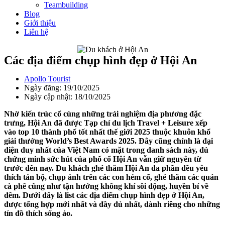
Teambuilding
Blog
Giới thiệu
Liên hệ
Các địa điểm chụp hình đẹp ở Hội An
Apollo Tourist
Ngày đăng: 19/10/2025
Ngày cập nhật: 18/10/2025
Nhờ kiến trúc cổ cùng những trải nghiệm địa phương đặc
trưng, Hội An đã được Tạp chí du lịch Travel + Leisure xếp
vào top 10 thành phố tốt nhất thế giới 2025 thuộc khuôn khổ
giải thưởng World’s Best Awards 2025. Đây cũng chính là đại
diện duy nhất của Việt Nam có mặt trong danh sách này, đủ
chứng minh sức hút của phố cổ Hội An vẫn giữ nguyên từ
trước đến nay. Du khách ghé thăm Hội An đa phần đều yêu
thích tản bộ, chụp ảnh trên các con hẻm cổ, ghé thăm các quán
cà phê cũng như tận hưởng không khí sôi động, huyền bí về
đêm. Dưới đây là list các địa điểm chụp hình đẹp ở Hội An,
được tổng hợp mới nhất và đầy đủ nhất, dành riêng cho những
tín đồ thích sống ảo.