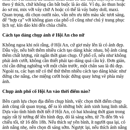
theo ý thích, chứ không cần bắt buộc là áo dài. Ví dụ, áo thun hoặc
áo sơ mi, mix với váy chữ A hoặc có thể là váy baby doll, maxi.
Quan trọng, dù chọn outfit nào, vẫn nên ưu tiên màu sắc tươi sáng,
để “hợp cạ” với không gian của phố cổ cũng như chú ý trang phục
lịch sự, kín đáo khi đến chùa chiền.
Cách tạo dáng chụp ảnh ở Hội An cho nữ
Không ngoa khi nói rằng, ở Hội An, cứ giơ máy lên là có ảnh đẹp.
Dẫu vậy, nếu biết thêm nhiều cách tạo dáng khác nhau, bộ ảnh càng
thêm chất lượng, rút ngắn thời gian chụp. Ở phố cổ, nếu như không
phải ảnh cưới, không cần thiết phải tạo dáng quá cầu kỳ. Đơn giản,
chỉ cần đứng nghiêng với một chân trước, một chân sau là đủ đẹp.
Ngoài ra, các bạn nữ có thể thử thêm nhiều cách tạo dáng khác như
đứng che nắng, che miệng cười hoặc đứng quay lưng vè phía máy
ảnh.
Chụp ảnh phố cổ Hội An vào thời điểm nào?
Bên cạnh lựa chọn địa điểm chụp hình, việc chọn thời điểm chụp
ảnh cũng rất quan trọng, để ra lò những bức ảnh xinh lung linh nhất.
Dựa vào tình hình thời tiết ở Hội An, có hai khoảng thời gian trong
ngày rất lý tưởng để lên hình đẹp, đó là sáng sớm, từ 7h đến 9h và
chiều tối, từ 16 đến 18h. Nếu thích sự yên bình, ít người qua lại, có
ánh nắng nhẹ, nên chọn đi sáng sớm. Ngược lại, nếu thích ánh nắng