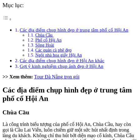
Mục lục:
Các địa điểm chụp hình đẹp ở trung tâm phố cổ Hội An
Chùa Cầu
Phố cổ Hội An
Sông Hoài
Các quán cà phê đẹp
Ngôi nhà hoa giấy Hội An
Các địa điểm chụp hình đẹp ở Hội An khác
Gợi ý kinh nghiệm chụp ảnh đẹp ở Hội An
>> Xem thêm:
Tour Đà Nẵng trọn gói
Các địa điểm chụp hình đẹp ở trung tâm
phố cổ Hội An
Chùa Cầu
Là công trình biểu tượng của phố cổ Hội An, Chùa Cầu, hay còn
gọi là Cầu Lai Viễn, luôn chiếm giữ một sức hút nhất định trong
làng du khách. Không chỉ thu hút bởi diện mạo cổ kính, Chùa Cầu