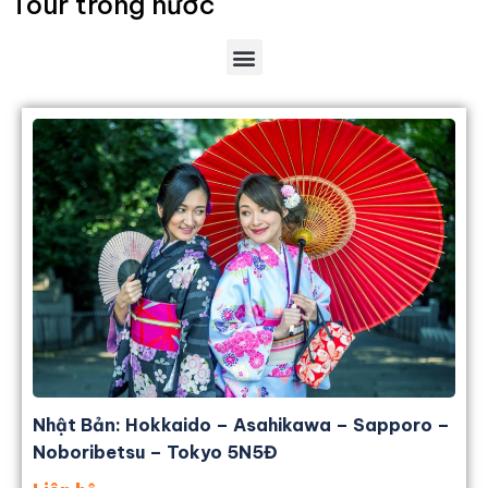
Tour trong nước
Nhật Bản: Hokkaido – Asahikawa – Sapporo –
Noboribetsu – Tokyo 5N5Đ