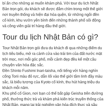
bí ẩn cho những ai muốn khám phá. Với tour du lịch Nhật
Bản trọn gói, du khách sẽ được đắm chìm trong một thế giới
nơi truyền thống và hiện đại hòa quện, từ những ngôi đền
cổ kính, khu vườn yên bình đến những thành phố sôi động
và công viên giải trí hàng đầu thế giới.
Tour du lịch Nhật Bản có gì?
Tour Nhật Bản trọn gói đưa du khách đi qua những điểm du
lịch tiêu biểu, mở ra cánh cửa vào trái tim của đất nước mặt
trời mọc, nơi mỗi góc phố, mỗi cảnh đẹp đều kể một câu
chuyện văn hóa đặc sắc.
Đền Shinto Fushimi Inari-taisha, nổi tiếng với hàng nghìn
cổng Torii màu đỏ rực, dẫn lối vào thế giới tâm linh đầy màu
sắc, là biểu tượng của Kyoto cổ kính, thu hút hàng triệu du
khách mỗi năm.
Khu phố cổ Gion, nơi bạn có thể bắt gặp Geisha trên đường
phố, thưởng thức trà và khám phá kiến trúc truyền thống của
Nhật Bản, mang lại trải nghiệm văn hóa đích thực và sâu