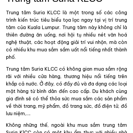
Trung tâm Suria KLCC là một trong số các công
trình kiến trúc tiêu biểu tọa lạc ngay tại vị trí trung
tâm của Kuala Lumpur. Trung tâm này không chỉ là
thiên đường ăn uống, nơi hội tụ nhiều nét văn hoá
nghệ thuật, các hoạt động giải trí vui nhộn, mà còn
có nhiều khu mua sắm sầm uất nổi tiếng nhất thành
phố.
Trung tâm Suria KLCC có không gian mua sắm rộng
rãi với nhiều cửa hàng, thương hiệu nổi tiếng trên
khắp cả nước. Ở đây, có đầy đủ và đa dạng các loại
mặt hàng từ bình dân đến cao cấp. Du khách cùng
gia đình sẽ có thể thỏa sức mua sắm các sản phẩm
về thời trang, mỹ phẩm, đồ trang sức, đồ điện tử, đồ
lưu niệm,….
Không những thế, ngoài khu mua sắm trung tâm
Suria KlCC còn có một khu ẩm thực với nhiều nhà