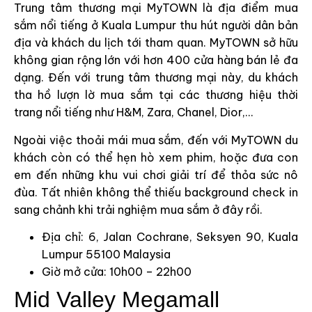
Trung tâm thương mại MyTOWN là địa điểm mua
sắm nổi tiếng ở Kuala Lumpur thu hút người dân bản
địa và khách du lịch tới tham quan. MyTOWN sở hữu
không gian rộng lớn với hơn 400 cửa hàng bán lẻ đa
dạng. Đến với trung tâm thương mại này, du khách
tha hồ lượn lờ mua sắm tại các thương hiệu thời
trang nổi tiếng như H&M, Zara, Chanel, Dior,…
Ngoài việc thoải mái mua sắm, đến với MyTOWN du
khách còn có thể hẹn hò xem phim, hoặc đưa con
em đến những khu vui chơi giải trí để thỏa sức nô
đùa. Tất nhiên không thể thiếu background check in
sang chảnh khi trải nghiệm mua sắm ở đây rồi.
Địa chỉ: 6, Jalan Cochrane, Seksyen 90, Kuala
Lumpur 55100 Malaysia
Giờ mở cửa: 10h00 – 22h00
Mid Valley Megamall