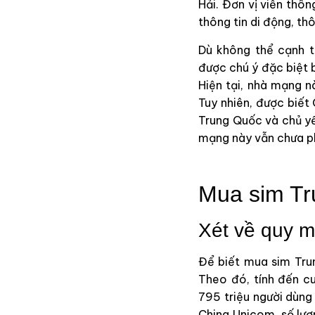
Hải. Đơn vị viễn thôn
thông tin di động, thô
Dù không thể cạnh t
được chú ý đặc biệt b
Hiện tại, nhà mạng 
Tuy nhiên, được biết 
Trung Quốc và chủ yế
mạng này vẫn chưa phả
Mua sim Tr
Xét về quy 
Để biết mua sim Tru
Theo đó, tính đến cu
795 triệu người dùng
China Unicom, số lượ