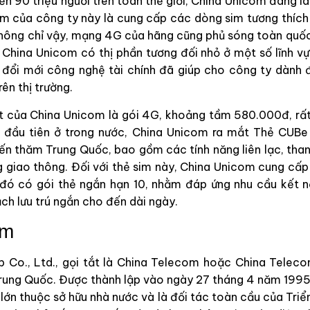
ến 90 triệu người trên toàn thế giới, China Unicom đang 
m của công ty này là cung cấp các dòng sim tương thích
Không chỉ vậy, mạng 4G của hãng cũng phủ sóng toàn quốc 
 China Unicom có thị phần tương đối nhỏ ở một số lĩnh vực
 đổi mới công nghệ tài chính đã giúp cho công ty dành đ
rên thị trường.
t của China Unicom là gói 4G, khoảng tầm 580.000đ, rấ
ần đầu tiên ở trong nước, China Unicom ra mắt Thẻ CUB
ến thăm Trung Quốc, bao gồm các tính năng liên lạc, than
 giao thông. Đối với thẻ sim này, China Unicom cung cấp
 đó có gói thẻ ngắn hạn 10, nhằm đáp ứng nhu cầu kết n
ch lưu trú ngắn cho đến dài ngày.
om
 Co., Ltd., gọi tắt là China Telecom hoặc China Teleco
Trung Quốc. Được thành lập vào ngày 27 tháng 4 năm 1995
lớn thuộc sở hữu nhà nước và là đối tác toàn cầu của Triể