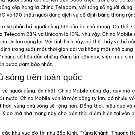
ảng xếp hạng là China Telecom, với tổng số người dùng là
5G và 190 triệu người dùng dịch vụ cố định băng thông rộn
 rõ sự phân bổ người dùng 5G của ba nhà mạng. Cụ thể, C
na Telecom 23% và Unicom là 19%. Như vậy, China Mobile c
a Unilon cộng lại. Với tình hình này, có thể thấy vị thế c
 định trong suốt một thời gian dài và không một nhà cun
 những số liệu dẫn chứng đáng tin cậy này, việc mua si
ẫn được đảm bảo nhất.
ủ sóng trên toàn quốc
về người dùng lớn nhất, China Mobile cũng đạt quy mô 
ất nước. China Mobile vốn là một công ty lớn, có nhiều vố
t hơn, vùng phủ sóng sẽ rộng hơn. Đồng thời, hiệu quả v
 lý do mà nhà mạng này cho đến thời điểm hiện tại vẫn 
 các khu vực đô thị như Bắc Kinh, Trùng Khánh, Thượng 