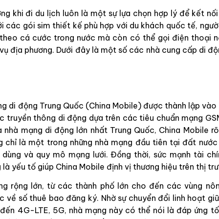
g khi đi du lịch luôn là một sự lựa chọn hợp lý để kết nố
ới các gói sim thiết kế phù hợp với du khách quốc tế, ngư
 theo cá cước trong nước mà còn có thể gọi điện thoại nội
 vụ địa phương. Dưới đây là một số các nhà cung cấp di độ
g di động Trung Quốc (China Mobile) được thành lập và
hác truyền thông di động dựa trên các tiêu chuẩn mạng 
à nhà mạng di động lớn nhất Trung Quốc, China Mobile rõ 
ng chỉ là một trong những nhà mạng đầu tiên tại đất nước 
 dùng và quy mô mạng lưới. Đồng thời, sức mạnh tài chí
là yếu tố giúp China Mobile định vị thương hiệu trên thị tr
ng rộng lớn, từ các thành phố lớn cho đến các vùng nôn
 về số thuê bao đăng ký. Nhờ sự chuyển đổi linh hoạt gi
đến 4G-LTE, 5G, nhà mạng này có thể nói là đáp ứng tố