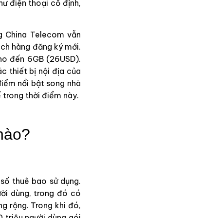
hư điện thoại cố định,
.
ng China Telecom vẫn
hách hàng đăng ký mới.
cho đến 6GB (26USD).
c thiết bị nội địa của
điểm nổi bật song nhà
ế trong thời điểm này.
nào?
số thuê bao sử dụng.
ười dùng, trong đó có
g rộng. Trong khi đó,
 triệu người dùng gói