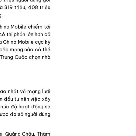
 319 triệu, 408 triệu
g.
hina Mobile chiếm tới
ó thị phần lớn hơn cả
ủa China Mobile cực kỳ
g cấp mạng nào có thể
m Trung Quốc chọn nhà
cao nhất về mạng lưới
n đầu tư nên việc xây
à mức độ hoạt động sẽ
được đa số người dùng
Hải, Quảng Châu, Thâm