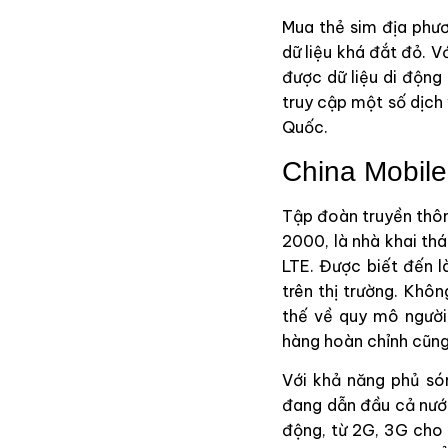
Mua thẻ sim địa phươn
dữ liệu khá đắt đỏ. V
được dữ liệu di động
truy cập một số dịch
Quốc.
China Mobile
Tập đoàn truyền thôn
2000, là nhà khai t
LTE. Được biết đến l
trên thị trường. Khô
thế về quy mô người
hàng hoàn chỉnh cũng 
Với khả năng phủ só
đang dẫn đầu cả nước
động, từ 2G, 3G cho 