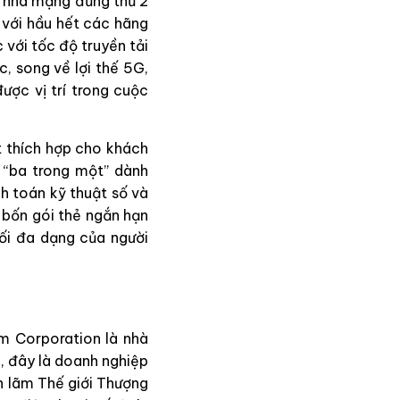
là nhà mạng đứng thứ 2
 với hầu hết các hãng
với tốc độ truyền tải
, song về lợi thế 5G,
ược vị trí trong cuộc
t thích hợp cho khách
e “ba trong một” dành
h toán kỹ thuật số và
 bốn gói thẻ ngắn hạn
ối đa dạng của người
m Corporation là nhà
, đây là doanh nghiệp
n lãm Thế giới Thượng