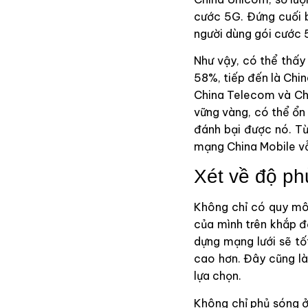
cước 5G. Đứng cuối b
người dùng gói cước 
Như vậy, có thể thấy
58%, tiếp đến là Chi
China Telecom và Chin
vững vàng, có thể ổn
đánh bại được nó. Từ
mạng China Mobile v
Xét về độ ph
Không chỉ có quy mô 
của mình trên khắp đ
dựng mạng lưới sẽ tố
cao hơn. Đây cũng là
lựa chọn.
Không chỉ phủ sóng ở