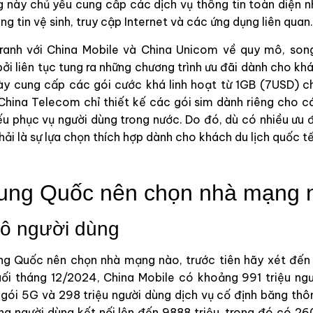
g này chủ yếu cung cấp các dịch vụ thông tin toàn diện n
ng tin vệ sinh, truy cập Internet và các ứng dụng liên quan
ranh với China Mobile và China Unicom về quy mô, so
ởi liên tục tung ra những chương trình ưu đãi dành cho k
này cung cấp các gói cước khá linh hoạt từ 1GB (7USD) 
China Telecom chỉ thiết kế các gói sim dành riêng cho cá
u phục vụ người dùng trong nước. Do đó, dù có nhiều ưu 
i là sự lựa chọn thích hợp dành cho khách du lịch quốc t
ung Quốc nên chọn nhà mạng 
mô người dùng
ng Quốc nên chọn nhà mạng nào, trước tiên hãy xét đến 
ối tháng 12/2024, China Mobile có khoảng 991 triệu ng
 gói 5G và 298 triệu người dùng dịch vụ cố định băng thôn
ng người dùng kết nối lên đến 9888 triệu, trong đó có 260