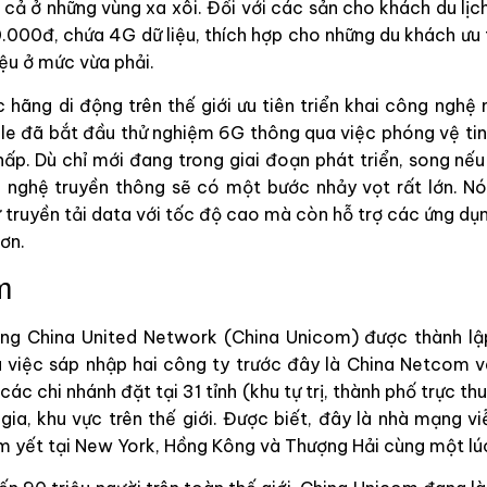
cả ở những vùng xa xôi. Đối với các sản cho khách du lịc
000đ, chứa 4G dữ liệu, thích hợp cho những du khách ưu ti
iệu ở mức vừa phải.
c hãng di động trên thế giới ưu tiên triển khai công nghệ
e đã bắt đầu thử nghiệm 6G thông qua việc phóng vệ tin
hấp. Dù chỉ mới đang trong giai đoạn phát triển, song nế
 nghệ truyền thông sẽ có một bước nhảy vọt rất lớn. N
ư truyền tải data với tốc độ cao mà còn hỗ trợ các ứng dụ
hơn.
m
ng China United Network (China Unicom) được thành lậ
việc sáp nhập hai công ty trước đây là China Netcom v
các chi nhánh đặt tại 31 tỉnh (khu tự trị, thành phố trực 
gia, khu vực trên thế giới. Được biết, đây là nhà mạng vi
 yết tại New York, Hồng Kông và Thượng Hải cùng một lú