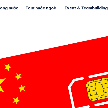
rong nước
Tour nước ngoài
Event & Teambuilding