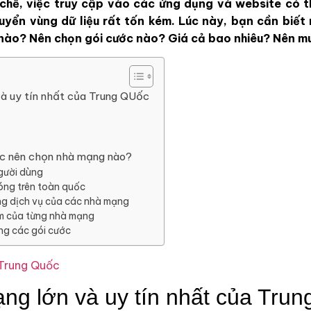
chế, việc truy cập vào các ứng dụng và website có 
uyển vùng dữ liệu rất tốn kém. Lúc này, bạn cần biế
nào? Nên chọn gói cước nào? Giá cả bao nhiêu? Nên m
à uy tín nhất của Trung QUốc
c nên chọn nhà mạng nào?
gười dùng
óng trên toàn quốc
ng dịch vụ của các nhà mạng
im của từng nhà mạng
ng các gói cước
Trung Quốc
ng lớn và uy tín nhất của Tru