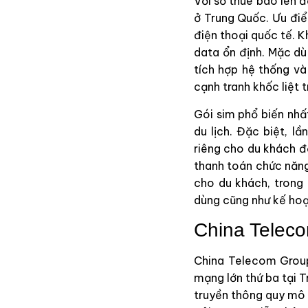
Với số thuê bao lên đ
ở Trung Quốc. Ưu điể
điện thoại quốc tế. 
data ổn định. Mặc dù
tích hợp hệ thống và
cạnh tranh khốc liệt t
Gói sim phổ biến nhấ
du lịch. Đặc biệt, l
riêng cho du khách đ
thanh toán chức năng
cho du khách, trong
dùng cũng như kế hoạ
China Telec
China Telecom Group
mạng lớn thứ ba tại 
truyền thông quy mô 