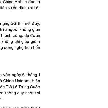
h, China Mobile đưa ra
ên sự ổn định khi kết
 mạng 5G thì mới đây,
h ra ngoài không gian
u thành công, dự đoán
ó không chỉ giúp giảm
ng công nghệ tiên tiến
p vào ngày 6 tháng 1
à China Unicom. Hiện
thuộc TW) ở Trung Quốc
ễn thông duy nhất tại
c.