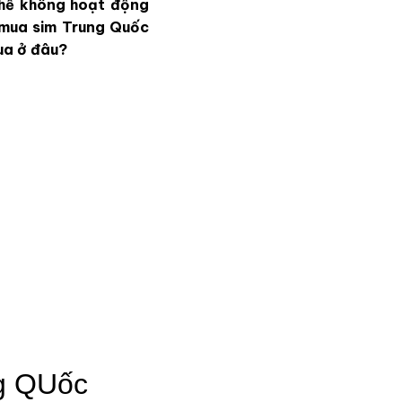
thể không hoạt động
t mua sim Trung Quốc
ua ở đâu?
ng QUốc