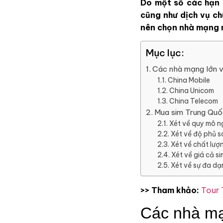
Do một số các hạn 
cũng như dịch vụ ch
nên chọn nhà mạng 
Mục lục:
Các nhà mạng lớn v
China Mobile
China Unicom
China Telecom
Mua sim Trung Quố
Xét về quy mô n
Xét về độ phủ s
Xét về chất lượ
Xét về giá cả s
Xét về sự đa dạ
>> Tham khảo:
Tour 
Các nhà mạ