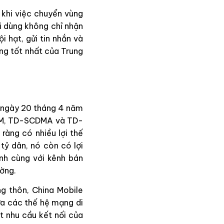
i khi việc chuyển vùng
ời dùng không chỉ nhận
 hạt, gửi tin nhắn và
ng tốt nhất của Trung
o ngày 20 tháng 4 năm
GSM, TD-SCDMA và TD-
ràng có nhiều lợi thế
tỷ dân, nó còn có lợi
nh cùng với kênh bán
ường.
g thôn, China Mobile
ữa các thế hệ mạng di
t nhu cầu kết nối của