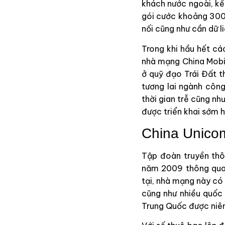
khách nước ngoài, kể 
gói cước khoảng 300.
nối cũng như cần dữ l
Trong khi hầu hết cá
nhà mạng China Mobil
ở quỹ đạo Trái Đất t
tương lai ngành công
thời gian trễ cũng nh
được triển khai sớm 
China Unico
Tập đoàn truyền thô
năm 2009 thông qua 
tại, nhà mạng này có 
cũng như nhiều quốc 
Trung Quốc được niêm