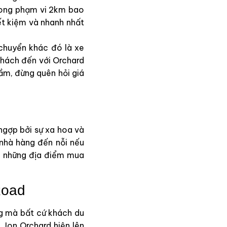
rong phạm vi 2km bao
ết kiệm và nhanh nhất
 chuyển khác đó là xe
khách đến với Orchard
ầm, đừng quên hỏi giá
ngợp bởi sự xa hoa và
 nhà hàng đến nỗi nếu
là những địa điểm mua
Road
ng mà bất cứ khách du
 Ion Orchard hiện lên