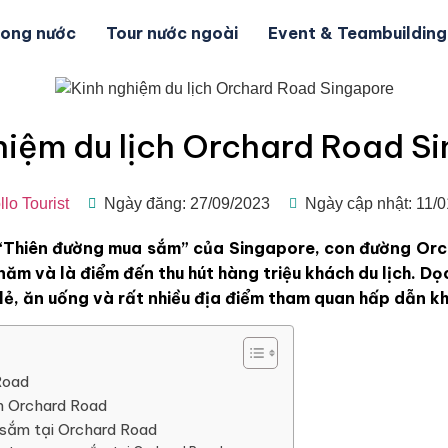
rong nước
Tour nước ngoài
Event & Teambuilding
hiệm du lịch Orchard Road S
lo Tourist
Ngày đăng: 27/09/2023
Ngày cập nhật: 11/
“Thiên đường mua sắm” của Singapore, con đường Or
năm và là điểm đến thu hút hàng triệu khách du lịch. D
lẻ, ăn uống và rất nhiều địa điểm tham quan hấp dẫn k
Road
n Orchard Road
sắm tại Orchard Road