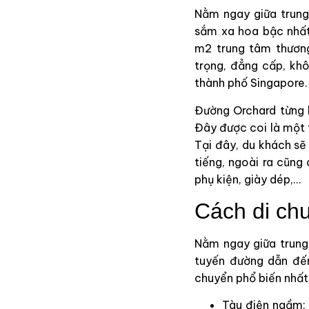
Nằm ngay giữa trun
sắm xa hoa bậc nhất
m2 trung tâm thươn
trọng, đẳng cấp, kh
thành phố Singapore.
Đường Orchard từng 
Đây được coi là một 
Tại đây, du khách sẽ
tiếng, ngoài ra cũng
phụ kiện, giày dép,…
Cách di ch
Nằm ngay giữa trung
tuyến đường dẫn đến
chuyển phổ biến nhấ
Tàu điện ngầm: 