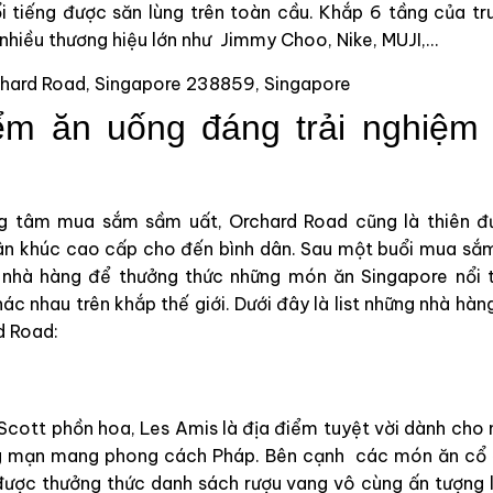
i tiếng được săn lùng trên toàn cầu. Khắp 6 tầng của 
 nhiều thương hiệu lớn như Jimmy Choo, Nike, MUJI,…
chard Road, Singapore 238859, Singapore
ểm ăn uống đáng trải nghiệm 
g tâm mua sắm sầm uất, Orchard Road cũng là thiên đ
hân khúc cao cấp cho đến bình dân. Sau một buổi mua sắ
nhà hàng để thưởng thức những món ăn Singapore nổi t
c nhau trên khắp thế giới. Dưới đây là list những nhà hà
rd Road:
cott phồn hoa, Les Amis là địa điểm tuyệt vời dành cho
g mạn mang phong cách Pháp. Bên cạnh các món ăn cổ 
ược thưởng thức danh sách rượu vang vô cùng ấn tượng 