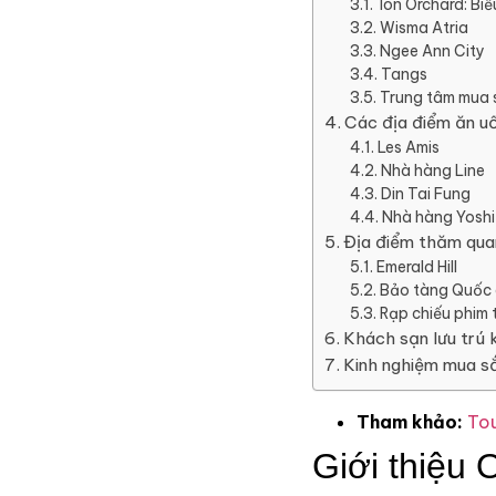
Ion Orchard: Bi
Wisma Atria
Ngee Ann City
Tangs
Trung tâm mua
Các địa điểm ăn uố
Les Amis
Nhà hàng Line
Din Tai Fung
Nhà hàng Yoshi
Địa điểm thăm qua
Emerald Hill
Bảo tàng Quốc 
Rạp chiếu phim 
Khách sạn lưu trú 
Kinh nghiệm mua s
Tham khảo:
Tou
Giới thiệu