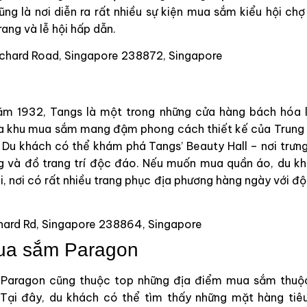
ng là nơi diễn ra rất nhiều sự kiện mua sắm kiểu hội ch
trang và lễ hội hấp dẫn.
rchard Road, Singapore 238872, Singapore
ăm 1932, Tangs là một trong những cửa hàng bách hóa 
a khu mua sắm mang đậm phong cách thiết kế của Trung 
i. Du khách có thể khám phá Tangs’ Beauty Hall – nơi trư
g và đồ trang trí độc đáo. Nếu muốn mua quần áo, du k
i, nơi có rất nhiều trang phục địa phương hàng ngày với độ
chard Rd, Singapore 238864, Singapore
ua sắm Paragon
Paragon cũng thuộc top những địa điểm mua sắm thuộ
 Tại đây, du khách có thể tìm thấy những mặt hàng ti