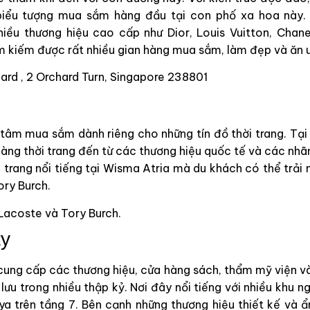
biểu tượng mua sắm hàng đầu tại con phố xa hoa này. 
iều thương hiệu cao cấp như Dior, Louis Vuitton, Chane
m kiếm được rất nhiều gian hàng mua sắm, làm đẹp và ăn u
hard , 2 Orchard Turn, Singapore 238801
 tâm mua sắm dành riêng cho những tín đồ thời trang. Tại
ng thời trang đến từ các thương hiệu quốc tế và các nhãn
i trang nổi tiếng tại Wisma Atria mà du khách có thể trải
ry Burch.
 Lacoste và Tory Burch.
ty
 cung cấp các thương hiệu, cửa hàng sách, thẩm mỹ viện v
lưu trong nhiều thập kỷ. Nơi đây nổi tiếng với nhiều khu 
 trên tầng 7. Bên cạnh những thương hiệu thiết kế và 