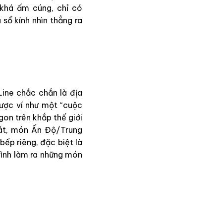
 khá ấm cúng, chỉ có
sổ kính nhìn thẳng ra
Line chắc chắn là địa
ược ví như một “cuộc
gon trên khắp thế giới
lát, món Ấn Độ/Trung
ếp riêng, đặc biệt là
ình làm ra những món