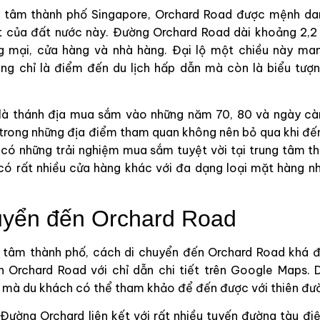
g tâm thành phố Singapore, Orchard Road được mệnh da
 của đất nước này. Đường Orchard Road dài khoảng 2,2
g mại, cửa hàng và nhà hàng. Đại lộ một chiều này ma
ông chỉ là điểm đến du lịch hấp dẫn mà còn là biểu tượ
là thánh địa mua sắm vào những năm 70, 80 và ngày càng
trong những địa điểm tham quan không nên bỏ qua khi đế
 có những trải nghiệm mua sắm tuyệt vời tại trung tâm t
 có rất nhiều cửa hàng khác với đa dạng loại mặt hàng nh
uyển đến Orchard Road
 tâm thành phố, cách di chuyển đến Orchard Road khá đơ
 Orchard Road với chỉ dẫn chi tiết trên Google Maps. D
t mà du khách có thể tham khảo để đến được với thiên đ
Đường Orchard liên kết với rất nhiều tuyến đường tàu đ