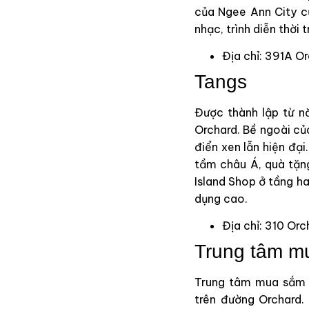
của Ngee Ann City cũ
nhạc, trình diễn thời 
Địa chỉ: 391A O
Tangs
Được thành lập từ n
Orchard. Bề ngoài củ
điển xen lẫn hiện đạ
tầm châu Á, quà tặn
Island Shop ở tầng ha
dụng cao.
Địa chỉ: 310 Or
Trung tâm m
Trung tâm mua sắm 
trên đường Orchard.