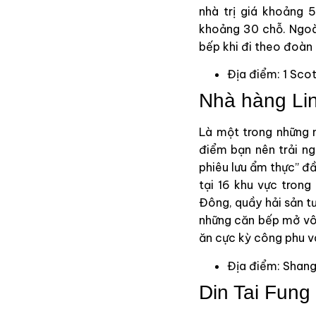
nhà trị giá khoảng 
khoảng 30 chỗ. Ngoài
bếp khi đi theo đoàn 
Địa điểm: 1 Sco
Nhà hàng Li
Là một trong những n
điểm bạn nên trải n
phiêu lưu ẩm thực” đầ
tại 16 khu vực tron
Đông, quầy hải sản t
những căn bếp mở vô
ăn cực kỳ công phu v
Địa điểm: Shang
Din Tai Fung