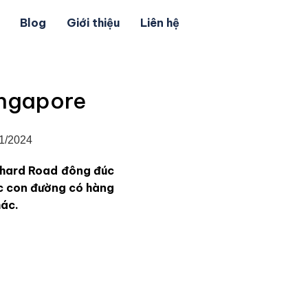
Blog
Giới thiệu
Liên hệ
ingapore
01/2024
chard Road đông đúc
ọc con đường có hàng
hác.