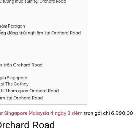
ểu tượng mua sắm tại Orchard Road
 sắm Paragon
ng đáng trải nghiệm tại Orchard Road
n trên Orchard Road
gia Singapore
tại The Cathay
khi tham quan Orchard Road
ắm tại Orchard Road
r Singapore Malaysia 4 ngày 3 đêm
trọn gói chỉ 6.990.0
 Orchard Road