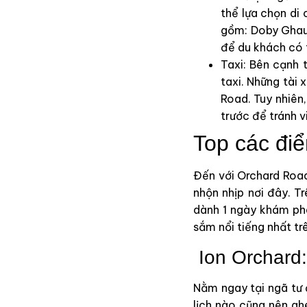
thể lựa chọn d
gồm: Doby Ghaut
để du khách có 
Taxi: Bên cạnh 
taxi. Những tài
Road. Tuy nhiên
trước để tránh v
Top các đi
Đến với Orchard Road
nhộn nhịp nơi đây. T
dành 1 ngày khám phá
sắm nổi tiếng nhất t
Ion Orchard:
Nằm ngay tại ngã tư 
lịch nào cũng nên gh