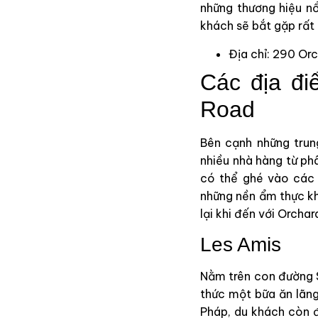
những thương hiệu nổ
khách sẽ bắt gặp rất
Địa chỉ: 290 Or
Các địa đi
Road
Bên cạnh những trun
nhiều nhà hàng từ p
có thể ghé vào các 
những nền ẩm thực khá
lại khi đến với Orcha
Les Amis
Nằm trên con đường S
thức một bữa ăn lãn
Pháp, du khách còn đ