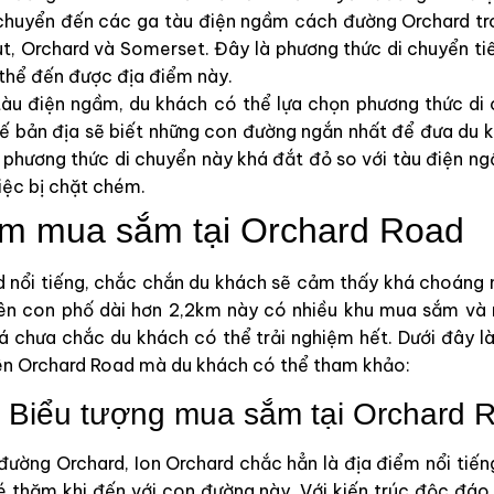
i chuyển đến các ga tàu điện ngầm cách đường Orchard t
, Orchard và Somerset. Đây là phương thức di chuyển ti
thể đến được địa điểm này.
tàu điện ngầm, du khách có thể lựa chọn phương thức di
 xế bản địa sẽ biết những con đường ngắn nhất để đưa du 
, phương thức di chuyển này khá đắt đỏ so với tàu điện ng
iệc bị chặt chém.
ểm mua sắm tại Orchard Road
 nổi tiếng, chắc chắn du khách sẽ cảm thấy khá choáng 
rên con phố dài hơn 2,2km này có nhiều khu mua sắm và
 chưa chắc du khách có thể trải nghiệm hết. Dưới đây 
rên Orchard Road mà du khách có thể tham khảo:
 Biểu tượng mua sắm tại Orchard 
đường Orchard, Ion Orchard chắc hẳn là địa điểm nổi tiế
é thăm khi đến với con đường này. Với kiến trúc độc đáo,