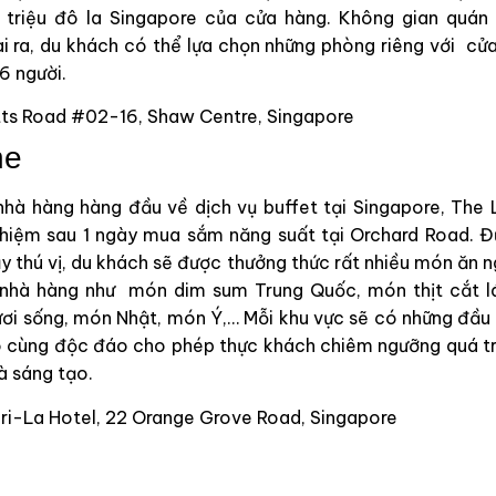
5 triệu đô la Singapore của cửa hàng. Không gian quán
 ra, du khách có thể lựa chọn những phòng riêng với cửa 
6 người.
tts Road #02-16, Shaw Centre, Singapore
ne
hà hàng hàng đầu về dịch vụ buffet tại Singapore, The 
ghiệm sau 1 ngày mua sắm năng suất tại Orchard Road. Đ
y thú vị, du khách sẽ được thưởng thức rất nhiều món ăn n
g nhà hàng như món dim sum Trung Quốc, món thịt cắt 
ươi sống, món Nhật, món Ý,… Mỗi khu vực sẽ có những đầu b
 cùng độc đáo cho phép thực khách chiêm ngưỡng quá tr
à sáng tạo.
ri-La Hotel, 22 Orange Grove Road, Singapore