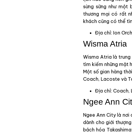
sừng sững như một 
thương mại có rất nh
khách cũng có thể tì
Địa chỉ: Ion Orc
Wisma Atria
Wisma Atria là trung
tìm kiếm những mặt hà
Một số gian hàng thờ
Coach, Lacoste và To
Địa chỉ: Coach,
Ngee Ann Ci
Ngee Ann City là nơi
dành cho giới thượng 
bách hóa Takashimaya