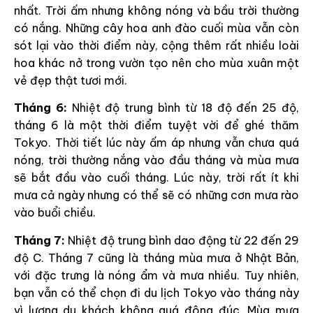
nhất. Trời ấm nhưng không nóng và bầu trời thường
có nắng. Những cây hoa anh đào cuối mùa vẫn còn
sót lại vào thời điểm này, cộng thêm rất nhiều loài
hoa khác nở trong vườn tạo nên cho mùa xuân một
vẻ đẹp thật tươi mới.
Tháng 6:
Nhiệt độ trung bình từ 18 độ đến 25 độ,
tháng 6 là một thời điểm tuyệt vời để ghé thăm
Tokyo. Thời tiết lúc này ấm áp nhưng vẫn chưa quá
nóng, trời thường nắng vào đầu tháng và mùa mưa
sẽ bắt đầu vào cuối tháng. Lúc này, trời rất ít khi
mưa cả ngày nhưng có thể sẽ có những cơn mưa rào
vào buổi chiều.
Tháng 7:
Nhiệt độ trung bình dao động từ 22 đến 29
độ C. Tháng 7 cũng là tháng mùa mưa ở Nhật Bản,
với đặc trưng là nóng ẩm và mưa nhiều. Tuy nhiên,
bạn vẫn có thể chọn đi du lịch Tokyo vào tháng này
vì lượng du khách không quá đông đúc. Mùa mưa