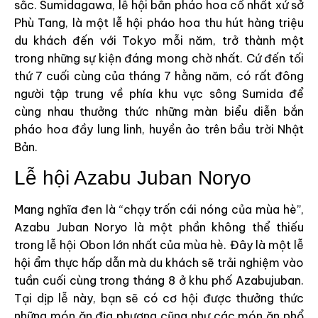
sắc. Sumidagawa, lễ hội bắn pháo hoa cổ nhất xứ sở
Phù Tang, là một lễ hội pháo hoa thu hút hàng triệu
du khách đến với Tokyo mỗi năm, trở thành một
trong những sự kiện đáng mong chờ nhất. Cứ đến tối
thứ 7 cuối cùng của tháng 7 hằng năm, có rất đông
người tập trung về phía khu vực sông Sumida để
cùng nhau thưởng thức những màn biểu diễn bắn
pháo hoa đầy lung linh, huyền ảo trên bầu trời Nhật
Bản.
Lễ hội Azabu Juban Noryo
Mang nghĩa đen là “chạy trốn cái nóng của mùa hè”,
Azabu Juban Noryo là một phần không thể thiếu
trong lễ hội Obon lớn nhất của mùa hè. Đây là một lễ
hội ẩm thực hấp dẫn mà du khách sẽ trải nghiệm vào
tuần cuối cùng trong tháng 8 ở khu phố Azabujuban.
Tại dịp lễ này, bạn sẽ có cơ hội được thưởng thức
những món ăn địa phương cũng như các món ăn phổ