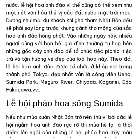
nước, lễ hội hoa anh đào vì thế cũng có thể xem như
một nét văn hóa thú vị của đất nước mặt trời mọc.
Dương như mọi du khách khi ghé thăm Nhật Bản đều
sẽ phải say lòng trước khung cảnh thơ mộng của sắc
hoa anh đào hồng phớt. Vào những ngày này, nhiều
người cùng với bạn bè, gia đình thường tụ họp bên
những gốc cây anh đào để tổ chức tiệc picnic, tiệc
trà và tận hưởng vẻ đẹp của loài hoa này. Theo đó,
lễ hội hoa anh đào được tổ chức ở khắp nơi trong
thành phố Tokyo, đẹp nhất vẫn là công viên Ueno,
Sumida Park, Meguro River, Chiyoda, Koganei, Edo
Fukagawa,vv…
Lễ hội pháo hoa sông Sumida
Nếu như mùa xuân Nhật Bản trở nên thú vị bởi các lễ
hội ngắm hoa anh đào rực rỡ thì mùa hè lại là thời
điểm lên ngôi của những lễ hội pháo hoa đầy màu