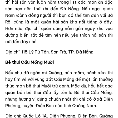
thì hải sản vẫn luôn nằm trong list các món ăn đặc
sản bạn nên thử khi đến Đà Nẵng. Nếu ngại quán
Năm Đảnh đông người thì bạn có thể tìm đến với Bà
Rô, cũng là một quán hải sản khá nổi tiếng ở đây.
Hơn nữa, địa chỉ quán cũng nằm gần ngay khu vực
đường biển, rất dễ tìm nên nếu yêu thích hải sản thì
cứ đến đây nhé.
Địa chỉ: 115 Lý Tử Tấn, Sơn Trà, TP. Đà Nẵng
Bê thui Cầu Mống Mười
Nếu như đã ngán mì Quảng, bún mắm, bánh xèo thì
hãy tìm về với vùng đất Cầu Mống để một lần thưởng
thức món bê thui Mười trứ danh. Mặc dù, hầu hết các
quán bán bê thui đều lấy tên là Bê thui Cầu Mống,
nhưng hương vị đúng chuẩn nhất thì chỉ có ở xã Điện
Phương, huyện Điền Bàn của tỉnh Quảng Nam.
Địa chỉ: Quốc Lộ 1A, Điện Phương, Điện Bàn, Quảng