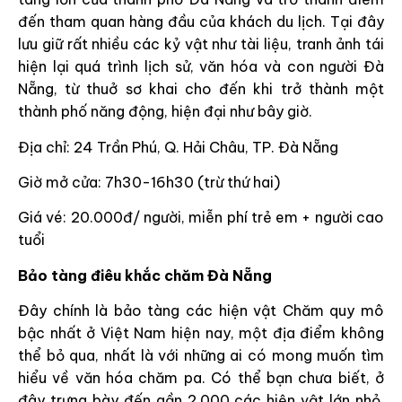
đến tham quan hàng đầu của khách du lịch. Tại đây
lưu giữ rất nhiều các kỷ vật như tài liệu, tranh ảnh tái
hiện lại quá trình lịch sử, văn hóa và con người Đà
Nẵng, từ thuở sơ khai cho đến khi trở thành một
thành phố năng động, hiện đại như bây giờ.
Địa chỉ: 24 Trần Phú, Q. Hải Châu, TP. Đà Nẵng
Giờ mở cửa: 7h30-16h30 (trừ thứ hai)
Giá vé: 20.000đ/ người, miễn phí trẻ em + người cao
tuổi
Bảo tàng điêu khắc chăm Đà Nẵng
Đây chính là bảo tàng các hiện vật Chăm quy mô
bậc nhất ở Việt Nam hiện nay, một địa điểm không
thể bỏ qua, nhất là với những ai có mong muốn tìm
hiểu về văn hóa chăm pa. Có thể bạn chưa biết, ở
đây trưng bày đến gần 2.000 các hiện vật lớn nhỏ,