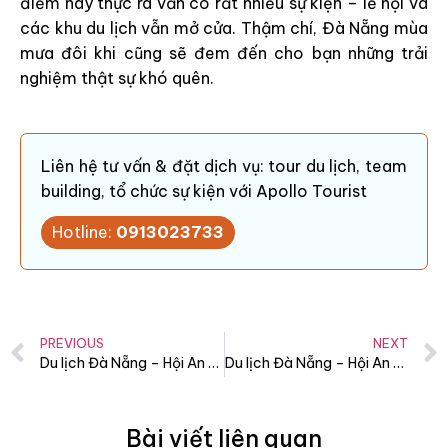
điểm này thực ra vẫn có rất nhiều sự kiện – lễ hội và
các khu du lịch vẫn mở cửa. Thậm chí, Đà Nẵng mùa
mưa đôi khi cũng sẽ đem đến cho bạn những trải
nghiệm thật sự khó quên.
Liên hệ tư vấn & đặt dịch vụ: tour du lịch, team
building, tổ chức sự kiện với Apollo Tourist
Hotline:
0913023733
PREVIOUS
NEXT
Du lịch Đà Nẵng – Hội An tháng 10: thời tiết, sự kiện – lễ hội, kinh nghiệm
Du lịch Đà Nẵng – Hội An tháng 12: thời tiết, sự kiện – lễ hội, đi đâu
Bài viết liên quan