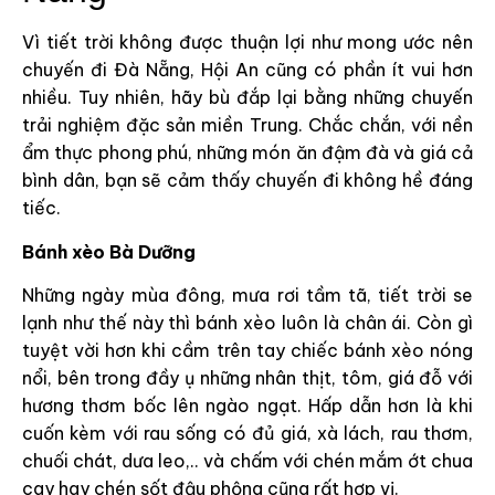
Vì tiết trời không được thuận lợi như mong ước nên
chuyến đi Đà Nẵng, Hội An cũng có phần ít vui hơn
nhiều. Tuy nhiên, hãy bù đắp lại bằng những chuyến
trải nghiệm đặc sản miền Trung. Chắc chắn, với nền
ẩm thực phong phú, những món ăn đậm đà và giá cả
bình dân, bạn sẽ cảm thấy chuyến đi không hề đáng
tiếc.
Bánh xèo Bà Dưỡng
Những ngày mùa đông, mưa rơi tầm tã, tiết trời se
lạnh như thế này thì bánh xèo luôn là chân ái. Còn gì
tuyệt vời hơn khi cầm trên tay chiếc bánh xèo nóng
nổi, bên trong đầy ụ những nhân thịt, tôm, giá đỗ với
hương thơm bốc lên ngào ngạt. Hấp dẫn hơn là khi
cuốn kèm với rau sống có đủ giá, xà lách, rau thơm,
chuối chát, dưa leo,.. và chấm với chén mắm ớt chua
cay hay chén sốt đậu phộng cũng rất hợp vị.