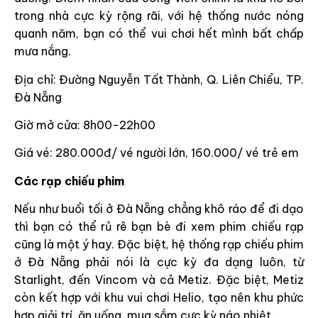
trong nhà cực kỳ rộng rãi, với hệ thống nước nóng
quanh năm, bạn có thể vui chơi hết mình bất chấp
mưa nắng.
Địa chỉ: Đường Nguyễn Tất Thành, Q. Liên Chiểu, TP.
Đà Nẵng
Giờ mở cửa: 8h00-22h00
Giá vé: 280.000đ/ vé người lớn, 160.000/ vé trẻ em
Các rạp chiếu phim
Nếu như buổi tối ở Đà Nẵng chẳng khô ráo để đi dạo
thì bạn có thể rủ rê bạn bè đi xem phim chiếu rạp
cũng là một ý hay. Đặc biệt, hệ thống rạp chiếu phim
ở Đà Nẵng phải nói là cực kỳ đa dạng luôn, từ
Starlight, đến Vincom và cả Metiz. Đặc biệt, Metiz
còn kết hợp với khu vui chơi Helio, tạo nên khu phức
hợp giải trí, ăn uống, mua sắm cực kỳ náo nhiệt.