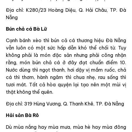
Địa chỉ: K280/23 Hoàng Diệu, Q. Hải Châu, TP. Đà
Nẵng
Bún chả cá Bà Lữ
Cạnh bánh xèo thì bún cả cá thương hiệu Đà Nẵng
vẫn luôn có một sức hấp dẫn khó thể chối từ. Tuy
không phải là món đặc sản nhưng phải công nhận
rằng, món bún chả cá ở đây đạt chuẩn điểm 10.
Nước dùng thì ngọt thanh, hơi dậy vị mắm ruốc, chả
cá thì thơm, hành ngâm thì chua nhẹ, rau sống thì
tươi mát. Tất cả hòa quyện lại tạo nên một mùi vị
thật không thể quên.
Địa chỉ: 319 Hùng Vương, Q. Thanh Khê, TP. Đà Nẵng
Hải sản Bà Rô
Dù mùa nắng hay mùa mưa, mùa hè hay mùa đông