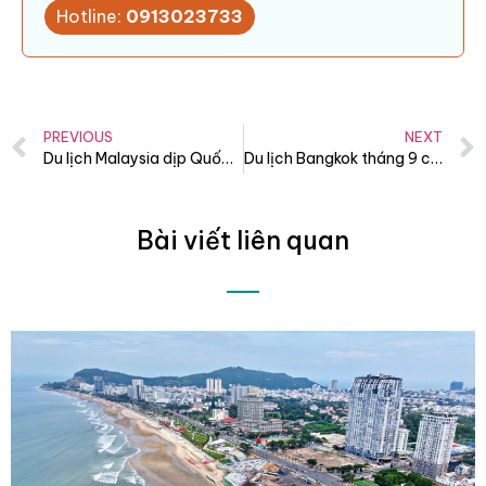
Hotline:
0913023733
PREVIOUS
NEXT
Du lịch Malaysia dịp Quốc khánh: đi đâu, làm gì, chơi gì?
Du lịch Bangkok tháng 9 có gì hay? thời tiết, lễ hội, đi đâu?
Bài viết liên quan