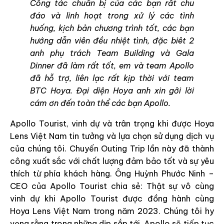
Công tác chuẩn bị của các bạn rất chu
đáo và linh hoạt trong xử lý các tình
huống, kịch bản chương trình tốt, các bạn
hướng dẫn viên đều nhiệt tình, đặc biêt 2
anh phụ trách Team Building và Gala
Dinner đã làm rất tốt, em và team Apollo
đã hỗ trợ, liên lạc rất kịp thời với team
BTC Hoya. Đại diện Hoya anh xin gởi lời
cám ơn đến toàn thể các bạn Apollo.
Apollo Tourist, vinh dự và trân trọng khi được Hoya
Lens Việt Nam tin tưởng và lựa chọn sử dụng dịch vụ
của chúng tôi. Chuyến Outing Trip lần này đã thành
công xuất sắc với chất lượng đảm bảo tốt và sự yêu
thích từ phía khách hàng. Ông Huỳnh Phước Ninh –
CEO của Apollo Tourist chia sẻ: Thật sự vô cùng
vinh dự khi Apollo Tourist được đồng hành cùng
Hoya Lens Việt Nam trong năm 2023. Chúng tôi hy
vọng rằng trong những dịp sắp tới, Apollo sẽ tiếp tục