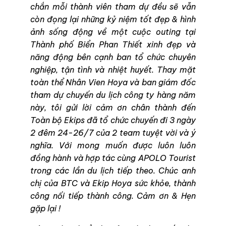
chắn mỗi thành viên tham dự đều sẽ vẫn
còn đọng lại những kỷ niệm tốt đẹp & hình
ảnh sống động về một cuộc outing tại
Thành phố Biển Phan Thiết xinh đẹp và
năng động bên cạnh ban tổ chức chuyên
nghiệp, tận tình và nhiệt huyết. Thay mặt
toàn thể Nhân Vien Hoya và ban giám đốc
tham dự chuyến du lịch công ty hàng năm
này, tôi gửi lời cảm ơn chân thành đến
Toàn bộ Ekips đã tổ chức chuyến đi 3 ngày
2 đêm 24-26/7 của 2 team tuyệt vời và ý
nghĩa. Với mong muốn được luôn luôn
đồng hành và hợp tác cùng APOLO Tourist
trong các lần du lịch tiếp theo. Chúc anh
chị của BTC và Ekip Hoya sức khỏe, thành
công nối tiếp thành công. Cảm ơn & Hẹn
gặp lại !