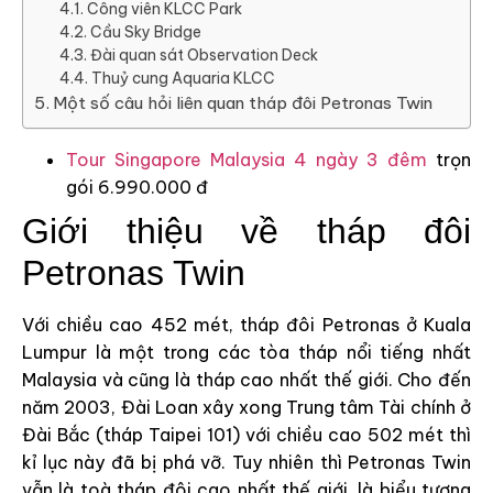
Công viên KLCC Park
Cầu Sky Bridge
Đài quan sát Observation Deck
Thuỷ cung Aquaria KLCC
Một số câu hỏi liên quan tháp đôi Petronas Twin
Tour Singapore Malaysia 4 ngày 3 đêm
trọn
gói 6.990.000 đ
Giới thiệu về tháp đôi
Petronas Twin
Với chiều cao 452 mét, tháp đôi Petronas ở Kuala
Lumpur là một trong các tòa tháp nổi tiếng nhất
Malaysia và cũng là tháp cao nhất thế giới. Cho đến
năm 2003, Đài Loan xây xong Trung tâm Tài chính ở
Đài Bắc (tháp Taipei 101) với chiều cao 502 mét thì
kỉ lục này đã bị phá vỡ. Tuy nhiên thì Petronas Twin
vẫn là toà tháp đôi cao nhất thế giới, là biểu tượng