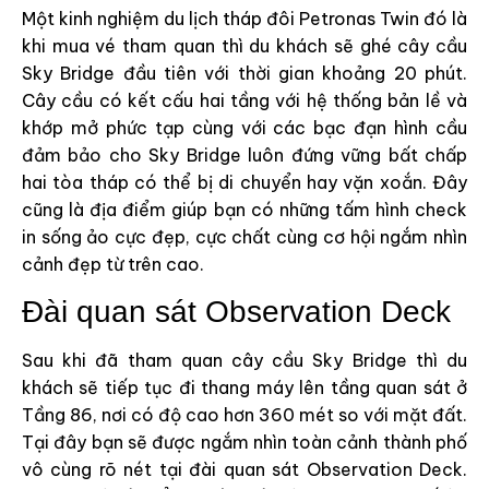
Một kinh nghiệm du lịch tháp đôi Petronas Twin đó là
khi mua vé tham quan thì du khách sẽ ghé cây cầu
Sky Bridge đầu tiên với thời gian khoảng 20 phút.
Cây cầu có kết cấu hai tầng với hệ thống bản lề và
khớp mở phức tạp cùng với các bạc đạn hình cầu
đảm bảo cho Sky Bridge luôn đứng vững bất chấp
hai tòa tháp có thể bị di chuyển hay vặn xoắn. Đây
cũng là địa điểm giúp bạn có những tấm hình check
in sống ảo cực đẹp, cực chất cùng cơ hội ngắm nhìn
cảnh đẹp từ trên cao.
Đài quan sát Observation Deck
Sau khi đã tham quan cây cầu Sky Bridge thì du
khách sẽ tiếp tục đi thang máy lên tầng quan sát ở
Tầng 86, nơi có độ cao hơn 360 mét so với mặt đất.
Tại đây bạn sẽ được ngắm nhìn toàn cảnh thành phố
vô cùng rõ nét tại đài quan sát Observation Deck.