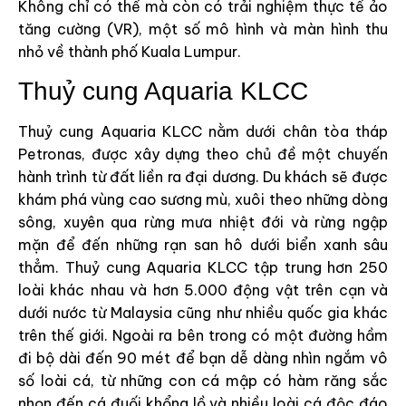
Không chỉ có thể mà còn có trải nghiệm thực tế ảo
tăng cường (VR), một số mô hình và màn hình thu
nhỏ về thành phố Kuala Lumpur.
Thuỷ cung Aquaria KLCC
Thuỷ cung Aquaria KLCC nằm dưới chân tòa tháp
Petronas, được xây dựng theo chủ đề một chuyến
hành trình từ đất liền ra đại dương. Du khách sẽ được
khám phá vùng cao sương mù, xuôi theo những dòng
sông, xuyên qua rừng mưa nhiệt đới và rừng ngập
mặn để đến những rạn san hô dưới biển xanh sâu
thẳm. Thuỷ cung Aquaria KLCC tập trung hơn 250
loài khác nhau và hơn 5.000 động vật trên cạn và
dưới nước từ Malaysia cũng như nhiều quốc gia khác
trên thế giới. Ngoài ra bên trong có một đường hầm
đi bộ dài đến 90 mét để bạn dễ dàng nhìn ngắm vô
số loài cá, từ những con cá mập có hàm răng sắc
nhọn đến cá đuối khổng lồ và nhiều loài cá độc đáo