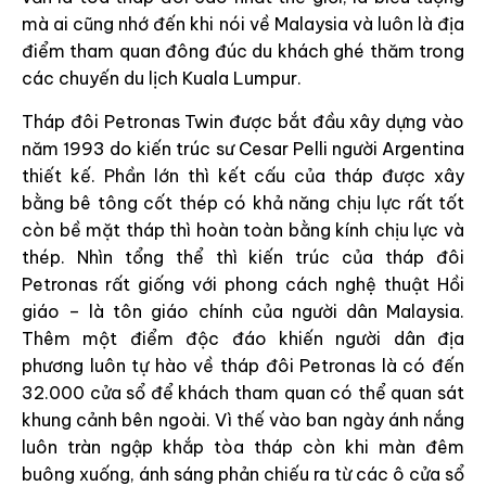
mà ai cũng nhớ đến khi nói về Malaysia và luôn là địa
điểm tham quan đông đúc du khách ghé thăm trong
các chuyến du lịch Kuala Lumpur.
Tháp đôi Petronas Twin được bắt đầu xây dựng vào
năm 1993 do kiến trúc sư Cesar Pelli người Argentina
thiết kế. Phần lớn thì kết cấu của tháp được xây
bằng bê tông cốt thép có khả năng chịu lực rất tốt
còn bề mặt tháp thì hoàn toàn bằng kính chịu lực và
thép. Nhìn tổng thể thì kiến trúc của tháp đôi
Petronas rất giống với phong cách nghệ thuật Hồi
giáo – là tôn giáo chính của người dân Malaysia.
Thêm một điểm độc đáo khiến người dân địa
phương luôn tự hào về tháp đôi Petronas là có đến
32.000 cửa sổ để khách tham quan có thể quan sát
khung cảnh bên ngoài. Vì thế vào ban ngày ánh nắng
luôn tràn ngập khắp tòa tháp còn khi màn đêm
buông xuống, ánh sáng phản chiếu ra từ các ô cửa sổ