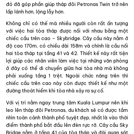
đó đã góp phần giúp tháp đôi Petronas Twin trở nên
lấp lánh hơn, lộng lẫy hơn.
Không chỉ có thế mà nhiều người còn rất ấn tượng
với việc hai tòa tháp được nối với nhau bằng một
chiếc cầu trên cao – Skybridge. Cây cầu này nằm ở
độ cao 170m, có chiều dài 158m và chính là cầu nối
hai tòa tháp tại tầng 41 và 42. Thiết kế này rất tiện
lợi giúp các nhân viên làm việc tại những văn phòng
ở đây có thể di chuyển giữa hai tòa nhà mà không
phải xuống tầng 1 trệt. Ngoài chức năng trên thì
chiếc cầu trên cao này còn được thiết kế như một
đường thoát hiểm khi tòa nhà xảy ra sự cố.
Với vị trí nằm ngay trung tâm Kuala Lumpur nên khi
leo lên tháp đôi Petronas, du khách sẽ có được tầm
nhìn toàn cảnh thành phố tuyệt đẹp, nhất là vào thời
điểm thành phố bắt đầu lên đèn rực rỡ. Cây cầu Sky
Bridge nằm ở tầng 41 của tòa tháp và đài quan sát